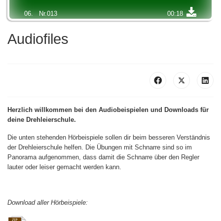
06.
Nr.013
00:18
07.
Nr.022
00:20
Audiofiles
08.
Nr.023
00:40
09.
Nr.024
01:19
10.
Nr.030
00:46
Herzlich willkommen bei den Audiobeispielen und Downloads für
11.
Nr.031
00:17
deine Drehleierschule.
12.
Nr.032
00:42
Die unten stehenden Hörbeispiele sollen dir beim besseren Verständnis
der Drehleierschule helfen. Die Übungen mit Schnarre sind so im
13.
Nr.033
01:03
Panorama aufgenommen, dass damit die Schnarre über den Regler
lauter oder leiser gemacht werden kann.
14.
Nr.034
00:48
15.
Nr.035
01:06
Download aller Hörbeispiele:
16.
Nr.036
00:46