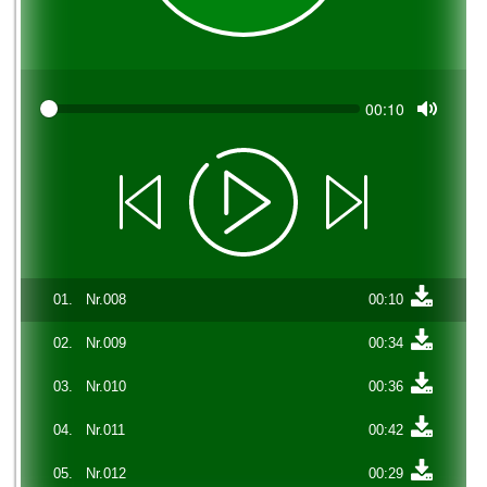
Seek
Current
00:10
time
Toggle
Mute
01.
Nr.008
00:10
02.
Nr.009
00:34
03.
Nr.010
00:36
04.
Nr.011
00:42
05.
Nr.012
00:29