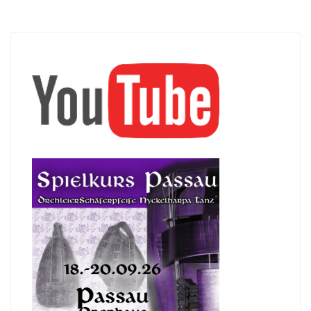
39.
Nr.091
00:23
40.
Nr.092
00:38
41.
Nr.093
00:19
42.
Nr.094
00:23
43.
Nr.095
00:58
44.
Nr.096
00:59
45.
Nr.097
00:44
46.
Nr.098
00:50
47.
Nr.101
00:44
48.
Nr.102
01:19
49.
Nr.103
01:16
50.
Nr.104
00:39