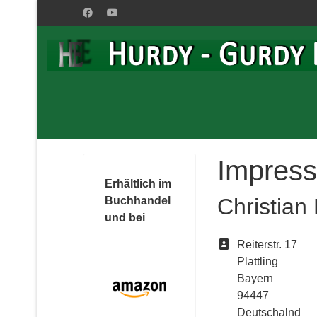
Impres
Erhältlich im
Christian
Buchhandel
und bei
Adresse
Reiterstr. 17
Plattling
Bayern
94447
Deutschalnd