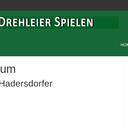
HO
sum
 Hadersdorfer