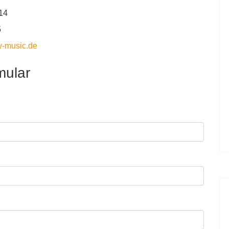
14
5
y-music.de
mular