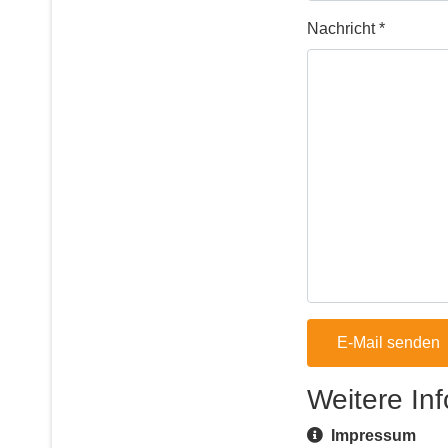
Nachricht
*
E-Mail senden
Weitere In
Weitere Informat
Impressum