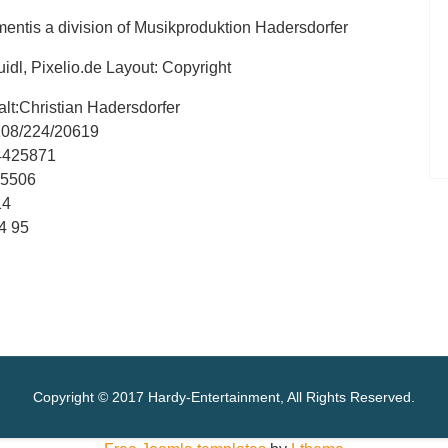
entis a division of Musikproduktion Hadersdorfer
uidl, Pixelio.de Layout: Copyright
lt:Christian Hadersdorfer
08/224/20619
4425871
25506
14
4 95
Copyright © 2017 Hardy-Entertainment, All Rights Reserved.