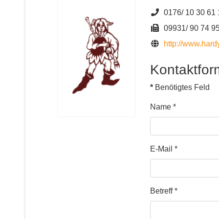
Telefon
0176/ 10 30 61 
Fax
09931/ 90 74 9
Website
http://www.hard
Kontaktfor
*
Benötigtes Feld
Name
*
E-Mail
*
Betreff
*